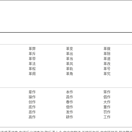
革弊
革变
革拨
革斥
革出
革除
革带
革当
革道
革法
革风
革改
革棺
革轨
革号
革阓
革角
革究
辈作
本作
笨作
操作
昌作
倡作
创作
春作
大作
底作
佃作
董作
恶作
发作
罚作
高作
耕作
工作