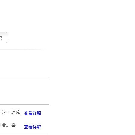
索
命（ａ．原意
查看详解
作业。 举
查看详解