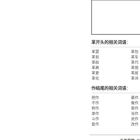
革开头的相关词语
：
革罢
革包
革刬
革车
革船
革代
革典
革佃
革更
革故
革化
革讳
作结尾的相关词语
：
把作
暴作
不作
蚕作
称作
串作
单作
当作
斗作
讹作
复作
改作