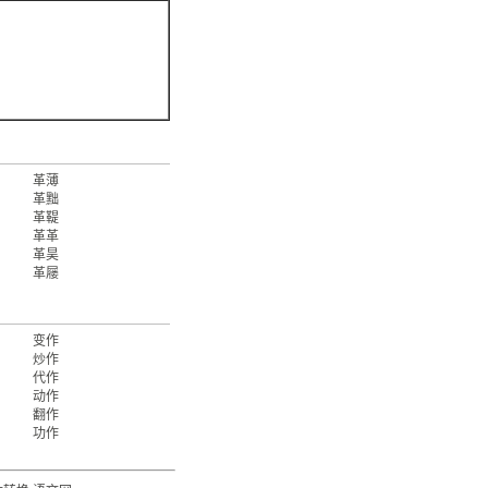
革薄
革黜
革鞮
革革
革昊
革屦
变作
炒作
代作
动作
翻作
功作