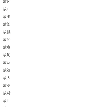
放斥
放冲
放出
放绌
放黜
放船
放春
放词
放从
放达
放大
放歹
放贷
放胆