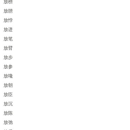
放榜
放牓
放悖
放迸
放笔
放臂
放步
放参
放嚵
放朝
放臣
放沉
放陈
放弛