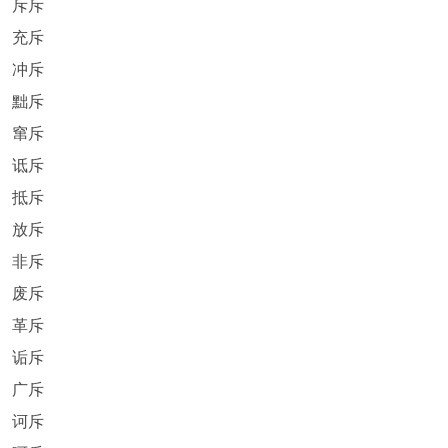
斥斥
充斥
冲斥
黜斥
窜斥
诋斥
抵斥
放斥
非斥
废斥
革斥
诟斥
广斥
诃斥