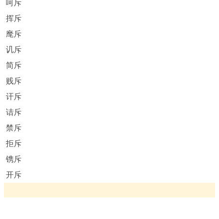
呵斥
挥斥
麾斥
讥斥
简斥
贱斥
讦斥
诘斥
禁斥
拒斥
镌斥
开斥