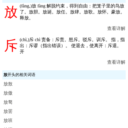
(
fàng,
)放 fàng 解脱约束，得到自由：把笼子里的鸟放
放
了。放胆。放诞。放任。放肆。放歌。放怀。豪放。
释放。
查看详解
(
chì,
)斥 chì 责备：斥责。怒斥。驳斥。训斥。 指，指
斥
出：斥谬（指出错误）。 使退去，使离开：斥退。
开
查看详解
放
开头的相关词语
放敖
放傲
放骜
放罢
放班