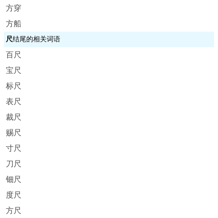
方穿
方船
尺
结尾的相关词语
百尺
宝尺
标尺
表尺
裁尺
赐尺
寸尺
刀尺
钿尺
度尺
方尺