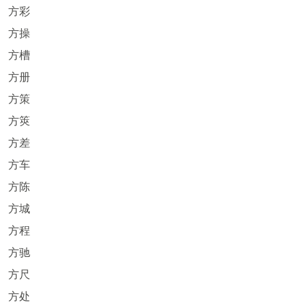
方彩
方操
方槽
方册
方策
方筴
方差
方车
方陈
方城
方程
方驰
方尺
方处