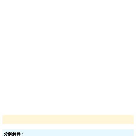
分解解释：