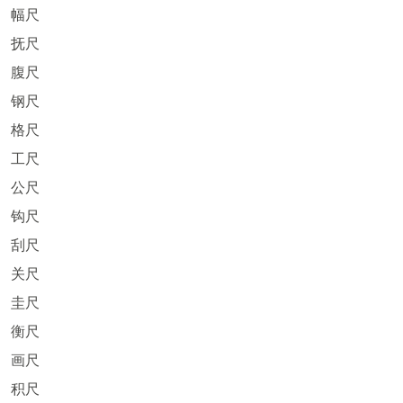
幅尺
抚尺
腹尺
钢尺
格尺
工尺
公尺
钩尺
刮尺
关尺
圭尺
衡尺
画尺
积尺