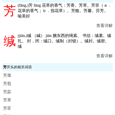
(
fāng,
)芳 fāng 花草的香气：芳香。芳草。芳菲（ａ．
芳
花草的香气；ｂ．指花草）。芳馥。芳馨。芬芳。
喻美好
查看详解
(
jiān,
)缄 （緘） jiān 捆东西的绳索。 书信：缄素。缄
缄
扎。 封，闭：缄口。缄制（封锁）。缄封。缄密。
缄
查看详解
芳
开头的相关词语
芳蔼
芳苞
芳苾
芳草
芳茝