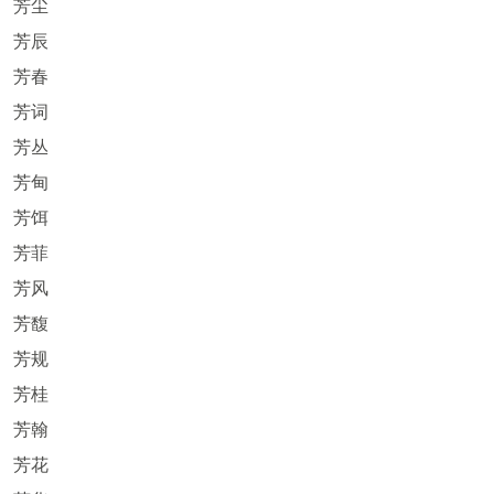
芳尘
芳辰
芳春
芳词
芳丛
芳甸
芳饵
芳菲
芳风
芳馥
芳规
芳桂
芳翰
芳花