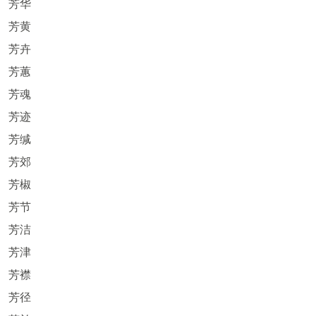
芳华
芳黄
芳卉
芳蕙
芳魂
芳迹
芳缄
芳郊
芳椒
芳节
芳洁
芳津
芳襟
芳径