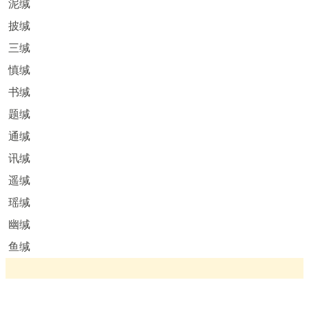
泥缄
披缄
三缄
慎缄
书缄
题缄
通缄
讯缄
遥缄
瑶缄
幽缄
鱼缄