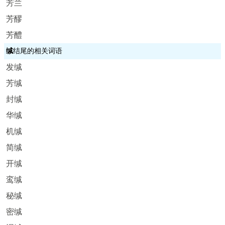
芳兰
芳醪
芳醴
缄
结尾的相关词语
发缄
芳缄
封缄
华缄
机缄
简缄
开缄
鸾缄
秘缄
密缄