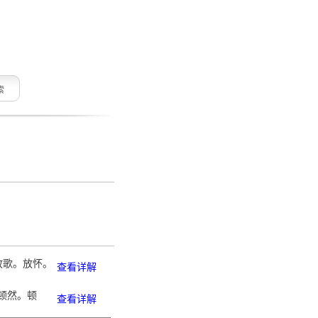
索
放歌。放怀。
查看详解
：顿然。顿
查看详解