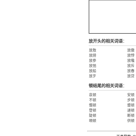
放开头的相关词语
：
放敖
放傲
放牓
放悖
放参
放嚵
放弛
放斥
放船
放春
放歹
放贷
顿结尾的相关词语
：
哀顿
安顿
不顿
步顿
惙顿
蹙顿
登顿
递顿
陡顿
断顿
嗝顿
供顿