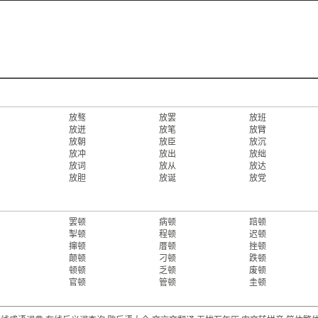
放骜
放罢
放班
放迸
放笔
放臂
放朝
放臣
放沉
放冲
放出
放绌
放词
放从
放达
放胆
放诞
放党
罢顿
病顿
踣顿
掣顿
程顿
迟顿
撺顿
厝顿
挫顿
颠顿
刁顿
跌顿
顿顿
乏顿
废顿
官顿
管顿
圭顿