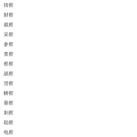
猜察
财察
裁察
采察
参察
查察
察察
觇察
澄察
帱察
垂察
刺察
聪察
电察