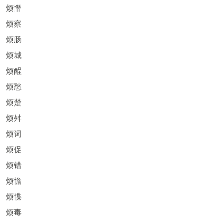
烦憯
烦察
烦肠
烦城
烦酲
烦愁
烦楚
烦舛
烦词
烦促
烦错
烦憺
烦惵
烦毒