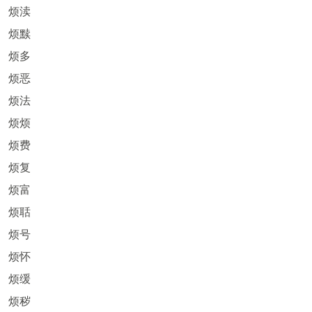
烦渎
烦黩
烦多
烦恶
烦法
烦烦
烦费
烦复
烦富
烦聒
烦号
烦怀
烦缓
烦秽