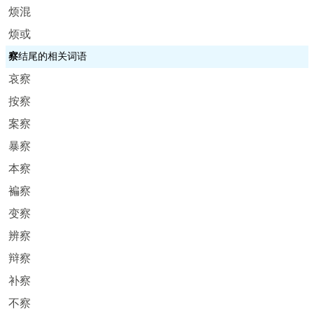
烦混
烦或
察
结尾的相关词语
哀察
按察
案察
暴察
本察
褊察
变察
辨察
辩察
补察
不察