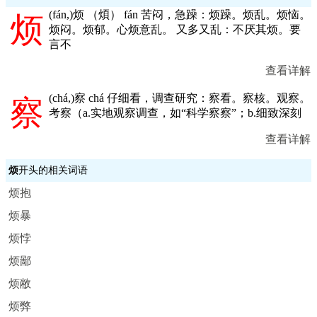
(
fán,
)烦 （煩） fán 苦闷，急躁：烦躁。烦乱。烦恼。
烦
烦闷。烦郁。心烦意乱。 又多又乱：不厌其烦。要
言不
查看详解
(
chá,
)察 chá 仔细看，调查研究：察看。察核。观察。
察
考察（a.实地观察调查，如“科学察察”；b.细致深刻
查看详解
烦
开头的相关词语
烦抱
烦暴
烦悖
烦鄙
烦敝
烦弊