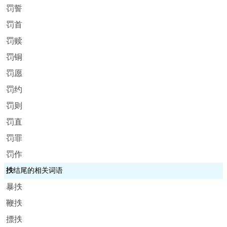
罚誓
罚首
罚赎
罚铜
罚愿
罚约
罚则
罚直
罚罪
罚作
抶
结尾的相关词语
暴抶
鞭抶
摽抶