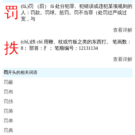
(
fá,
)罚 （罰） fá 处分犯罪、犯错误或违犯某项规则的
罚
人：罚款。罚球。惩罚。罚不当罪（处罚过严或过
宽，与
查看详解
(
chì,
)抶 chì 用鞭、杖或竹板之类的东西打。 笔画数：
抶
8； 部首：扌； 笔顺编号：12131134
查看详解
罚
开头的相关词语
罚蔽
罚布
罚抶
罚筹
罚单
罚典