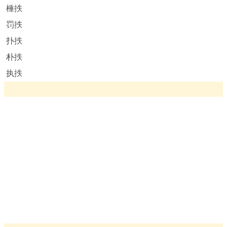
棰抶
罚抶
扑抶
朴抶
执抶