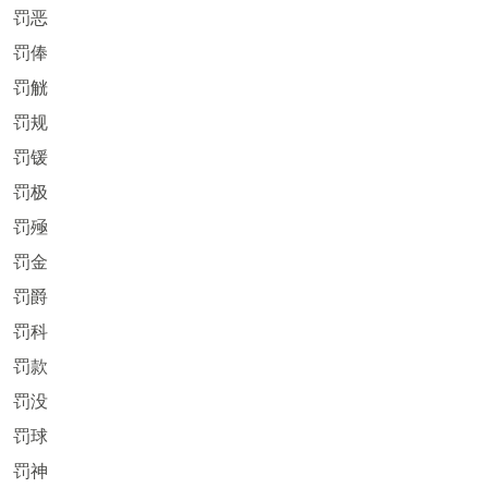
罚恶
罚俸
罚觥
罚规
罚锾
罚极
罚殛
罚金
罚爵
罚科
罚款
罚没
罚球
罚神