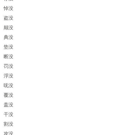
悼没
盗没
颠没
典没
垫没
断没
罚没
浮没
呒没
覆没
盖没
干没
割没
攻没