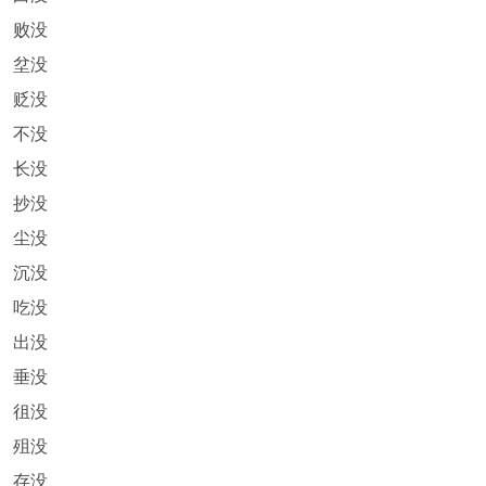
败没
坌没
贬没
不没
长没
抄没
尘没
沉没
吃没
出没
垂没
徂没
殂没
存没