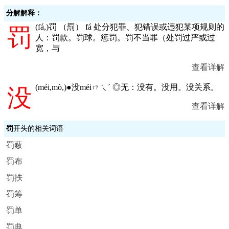
分解解释：
(
fá,
)罚 （罰） fá 处分犯罪、犯错误或违犯某项规则的
罚
人：罚款。罚球。惩罚。罚不当罪（处罚过严或过
宽，与
查看详解
(
méi,mò,
)●没méiㄇㄟˊ ◎无：没有。没用。没关系。
没
查看详解
罚
开头的相关词语
罚蔽
罚布
罚抶
罚筹
罚单
罚典