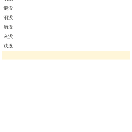
鹘没
汩没
痼没
灰没
获没