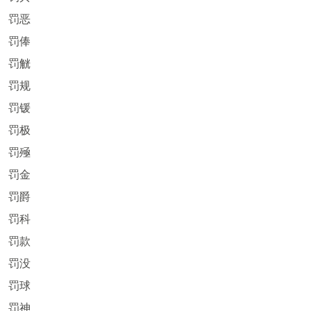
罚恶
罚俸
罚觥
罚规
罚锾
罚极
罚殛
罚金
罚爵
罚科
罚款
罚没
罚球
罚神