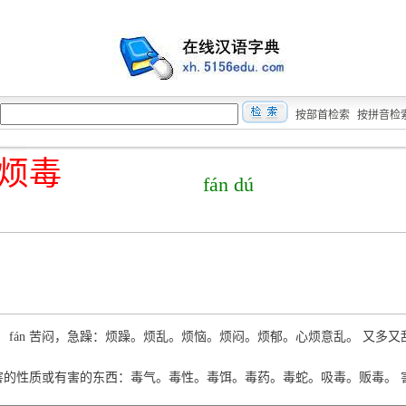
按部首检索
按拼音检
烦毒
fán dú
煩） fán 苦闷，急躁：烦躁。烦乱。烦恼。烦闷。烦郁。心烦意乱。 又多
 有害的性质或有害的东西：毒气。毒性。毒饵。毒药。毒蛇。吸毒。贩毒。