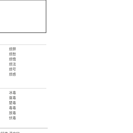
烦弊
烦愁
烦憺
烦法
烦号
烦惑
冰毒
虿毒
楚毒
毒毒
放毒
伏毒