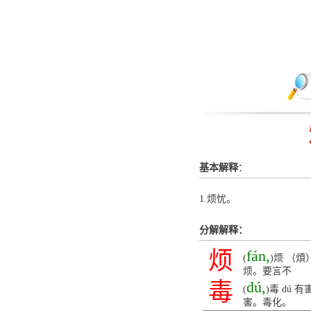
基本解释
：
1.烦忧。
分解解释：
烦
fán,
(
)烦 （
烦。要言不
毒
dú,
(
)毒 dú
害。毒化。