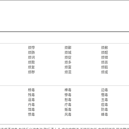
烦悖
烦鄙
烦敝
烦肠
烦城
烦酲
烦词
烦促
烦错
烦黩
烦多
烦恶
烦复
烦富
烦聒
烦秽
烦混
烦或
榜毒
棒毒
边毒
残毒
惨毒
憯毒
逞毒
愁毒
丑毒
丹毒
疔毒
痘毒
饵毒
贩毒
防毒
愤毒
风毒
蜂毒