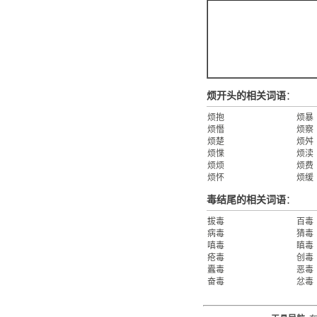
烦开头的相关词语
：
烦抱
烦暴
烦憯
烦察
烦楚
烦舛
烦惵
烦渎
烦烦
烦费
烦怀
烦缓
毒结尾的相关词语
：
拔毒
百毒
病毒
猜毒
嗔毒
瞋毒
疮毒
创毒
蠹毒
恶毒
奋毒
忿毒