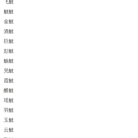
飞觥
觥觥
金觥
酒觥
巨觥
彭觥
觞觥
兕觥
霞觥
醑觥
瑶觥
羽觥
玉觥
云觥