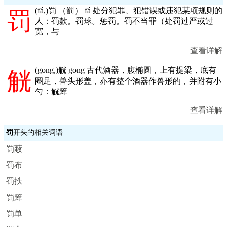
(
fá,
)罚 （罰） fá 处分犯罪、犯错误或违犯某项规则的
罚
人：罚款。罚球。惩罚。罚不当罪（处罚过严或过
宽，与
查看详解
(
gōng,
)觥 gōng 古代酒器，腹椭圆，上有提梁，底有
觥
圈足，兽头形盖，亦有整个酒器作兽形的，并附有小
勺：觥筹
查看详解
罚
开头的相关词语
罚蔽
罚布
罚抶
罚筹
罚单