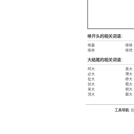
哆开头的相关词语
：
哆暴
哆哆
哆弄
哆然
大结尾的相关词语
：
阿大
奥大
必大
博大
扯大
碜大
创大
粗大
呆大
倒大
顶大
都大
工具导航
: