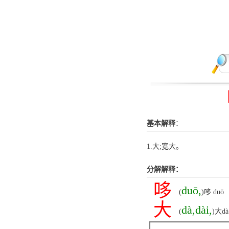
基本解释
：
1.大;宽大。
分解解释：
哆
duō,
(
)哆 d
大
dà,dài,
(
)大d