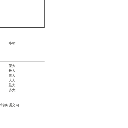
哆啰
葆大
长大
崇大
大大
跌大
多大
体转换
语文网