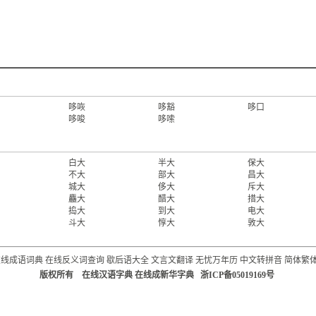
哆咴
哆豁
哆口
哆唆
哆嗦
白大
半大
保大
不大
部大
昌大
城大
侈大
斥大
麤大
醋大
措大
捣大
到大
电大
斗大
惇大
敦大
在线成语词典
在线反义词查询
歇后语大全
文言文翻译
无忧万年历
中文转拼音
简体繁
版权所有 在线汉语字典 在线成新华字典 浙ICP备05019169号