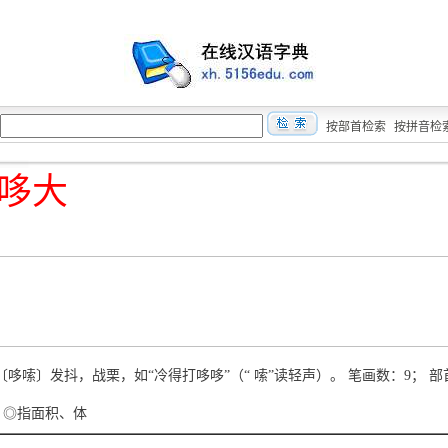
按部首检索
按拼音检
哆大
uō 〔哆嗦〕发抖，战栗，如“冷得打哆哆”（“ 嗦”读轻声）。 笔画数：9； 
à ◎指面积、体