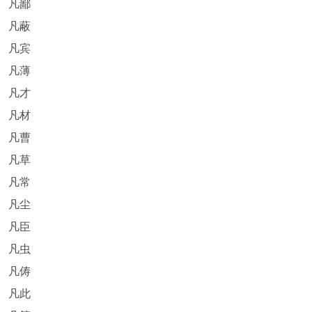
凡鄙
凡蔽
凡宾
凡薄
凡才
凡材
凡曹
凡草
凡常
凡尘
凡臣
凡虫
凡俦
凡此