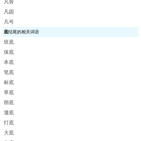
凡骨
凡固
凡号
底
结尾的相关词语
班底
保底
本底
笔底
标底
草底
彻底
澈底
打底
大底