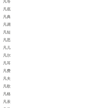
凡等
凡底
凡典
凡调
凡短
凡恶
凡儿
凡尔
凡耳
凡费
凡夫
凡歌
凡格
凡汞