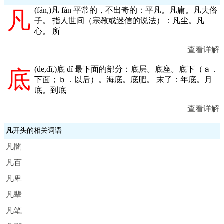
(
fán,
)凡 fán 平常的，不出奇的：平凡。凡庸。凡夫俗
凡
子。 指人世间（宗教或迷信的说法）：凡尘。凡
心。 所
查看详解
(
de,dǐ,
)底 dǐ 最下面的部分：底层。底座。底下（ａ．
底
下面；ｂ．以后）。海底。底肥。 末了：年底。月
底。到底
查看详解
凡
开头的相关词语
凡闇
凡百
凡卑
凡辈
凡笔