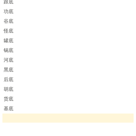
跟底
功底
谷底
怪底
罐底
锅底
河底
黑底
后底
胡底
货底
基底