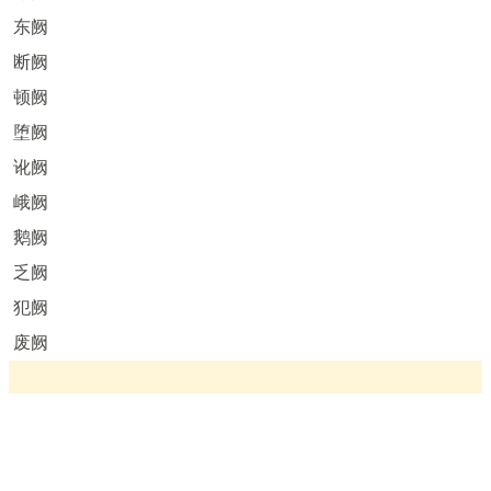
东阙
断阙
顿阙
堕阙
讹阙
峨阙
鹅阙
乏阙
犯阙
废阙