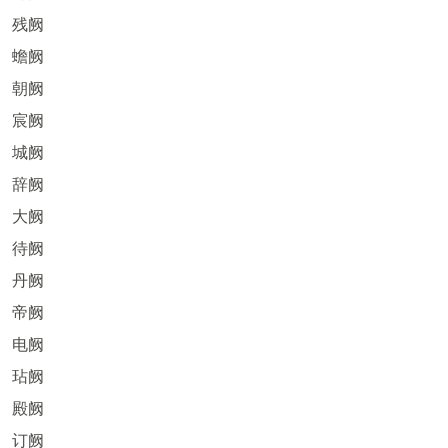
残阙
蟾阙
朝阙
宸阙
城阙
辞阙
大阙
待阙
丹阙
帝阙
电阙
玷阙
殿阙
订阙