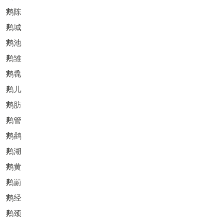
鹅陈
鹅城
鹅池
鹅雏
鹅毳
鹅儿
鹅肪
鹅管
鹅鹳
鹅湖
鹅黄
鹅罽
鹅经
鹅颈