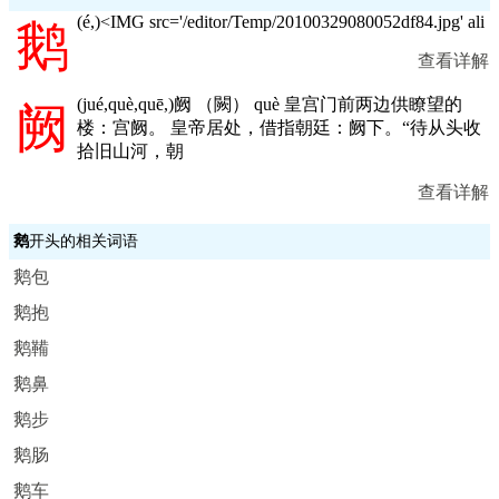
(
é,
)<IMG src='/editor/Temp/20100329080052df84.jpg' ali
鹅
查看详解
(
jué,què,quē,
)阙 （闕） què 皇宫门前两边供瞭望的
阙
楼：宫阙。 皇帝居处，借指朝廷：阙下。“待从头收
拾旧山河，朝
查看详解
鹅
开头的相关词语
鹅包
鹅抱
鹅鞴
鹅鼻
鹅步
鹅肠
鹅车