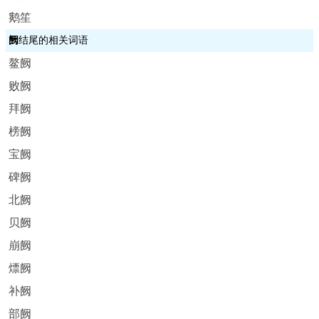
鹅笙
阙
结尾的相关词语
鳌阙
败阙
拜阙
榜阙
宝阙
碑阙
北阙
贝阙
崩阙
熛阙
补阙
部阙