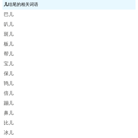
儿
结尾的相关词语
巴儿
叭儿
斑儿
板儿
帮儿
宝儿
保儿
鸨儿
倍儿
蹦儿
鼻儿
比儿
冰儿