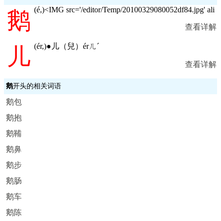
(
é,
)<IMG src='/editor/Temp/20100329080052df84.jpg' ali
鹅
查看详解
(
ér,
)●儿（兒）érㄦˊ
儿
查看详解
鹅
开头的相关词语
鹅包
鹅抱
鹅鞴
鹅鼻
鹅步
鹅肠
鹅车
鹅陈