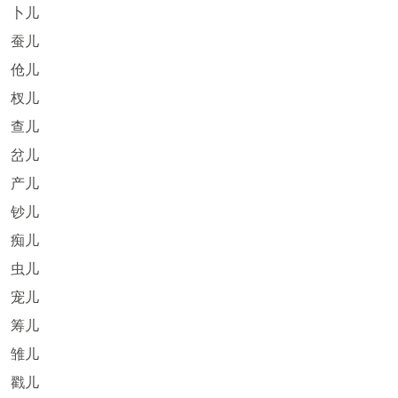
卜儿
蚕儿
伧儿
杈儿
查儿
岔儿
产儿
钞儿
痴儿
虫儿
宠儿
筹儿
雏儿
戳儿