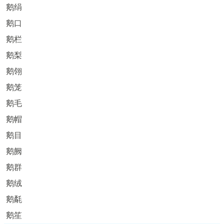
鹅绢
鹅口
鹅栏
鹅梨
鹅翎
鹅笼
鹅毛
鹅帽
鹅目
鹅阙
鹅群
鹅绒
鹅氄
鹅笙