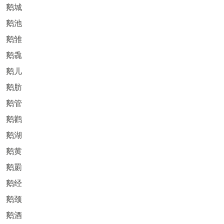
鹅城
鹅池
鹅雏
鹅毳
鹅儿
鹅肪
鹅管
鹅鹳
鹅湖
鹅黄
鹅罽
鹅经
鹅颈
鹅酒