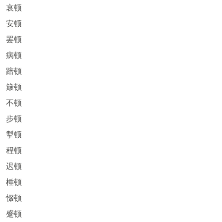
哀顿
安顿
罢顿
病顿
踣顿
簸顿
不顿
步顿
掣顿
程顿
迟顿
棰顿
惙顿
蹙顿