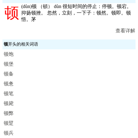
(
dùn
)顿 （頓） dùn 很短时间的停止：停顿。顿宕。
顿
抑扬顿挫。 忽然，立刻，一下子：顿然。顿即。顿
悟。茅
查看详解
顿
开头的相关词语
顿饱
顿堡
顿备
顿惫
顿笔
顿毙
顿弊
顿躄
顿兵