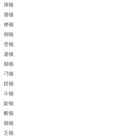
撺顿
厝顿
挫顿
倒顿
登顿
递顿
颠顿
刁顿
跌顿
斗顿
陡顿
断顿
顿顿
乏顿