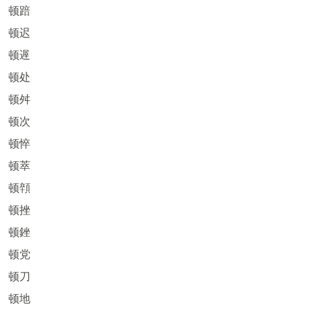
顿踣
顿迟
顿遟
顿处
顿舛
顿次
顿悴
顿萃
顿顇
顿挫
顿銼
顿党
顿刀
顿地