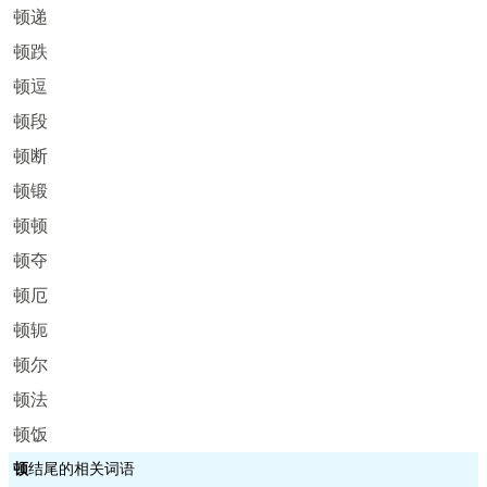
顿递
顿跌
顿逗
顿段
顿断
顿锻
顿顿
顿夺
顿厄
顿轭
顿尔
顿法
顿饭
顿
结尾的相关词语