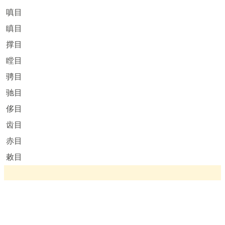
嗔目
瞋目
撑目
瞠目
骋目
驰目
侈目
齿目
赤目
敕目