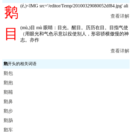
(
é,
)<IMG src='/editor/Temp/20100329080052df84.jpg' ali
鹅
查看详解
(
mù,
)目 mù 眼睛：目光。醒目。历历在目。目指气使
目
（用眼光和气色示意以役使别人，形容骄横傲慢的神
志。亦作
查看详解
鹅
开头的相关词语
鹅包
鹅抱
鹅鞴
鹅鼻
鹅步
鹅肠
鹅车