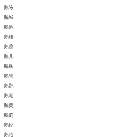
鹅陈
鹅城
鹅池
鹅雏
鹅毳
鹅儿
鹅肪
鹅管
鹅鹳
鹅湖
鹅黄
鹅罽
鹅经
鹅颈