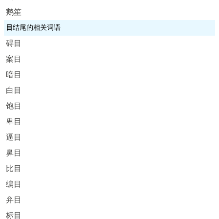
鹅笙
目
结尾的相关词语
碍目
案目
暗目
白目
饱目
卑目
逼目
鼻目
比目
编目
弁目
标目