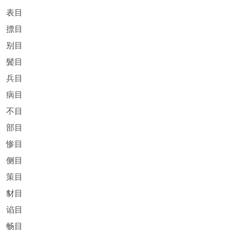
表目
摽目
别目
鬓目
兵目
病目
不目
部目
惨目
侧目
策目
豺目
谄目
畅目