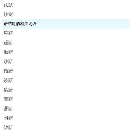
跌蹏
跌退
踣
结尾的相关词语
毙踣
踶踣
颠踣
跌踣
顿踣
饿踣
偾踣
僵踣
蹶踣
困踣
倾踣