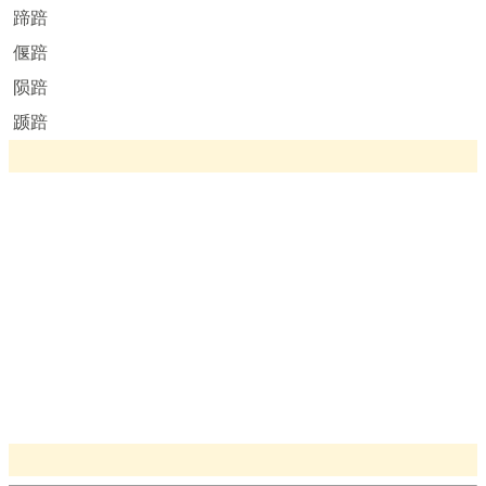
蹄踣
偃踣
陨踣
踬踣