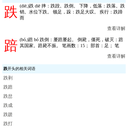
(
diē,
)跌 diē 摔：跌跤。跌倒。 下降，低落：跌落。跌
跌
销。水位下跌。 顿足，跺：跌足大叹。 疾行：跌蹄
而
查看详解
(
bó,
)踣 bó 跌倒：屡踣屡起。 倒毙，僵死，破灭：踣
踣
其国家。踣毙不振。 笔画数：15； 部首：足； 笔
查看详解
跌
开头的相关词语
跌剥
跌踣
跌岔
跌成
跌蹉
跌打