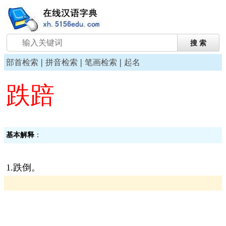
|
|
|
部首检索
拼音检索
笔画检索
起名
跌踣
基本解释
：
1.跌倒。