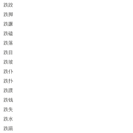
跌跤
跌脚
跌蹶
跌磕
跌落
跌目
跌坡
跌仆
跌扑
跌蹼
跌钱
跌失
跌水
跌踼