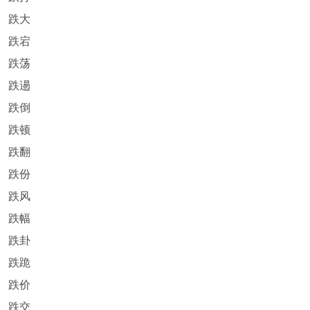
跌大
跌宕
跌荡
跌逿
跌倒
跌顿
跌翻
跌份
跌风
跌幅
跌卦
跌跪
跌价
跌交