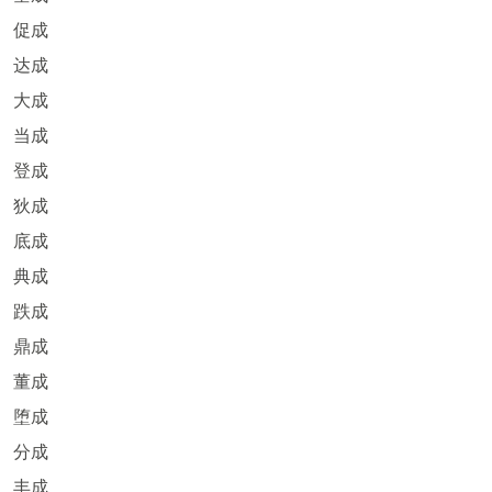
促成
达成
大成
当成
登成
狄成
底成
典成
跌成
鼎成
董成
堕成
分成
丰成