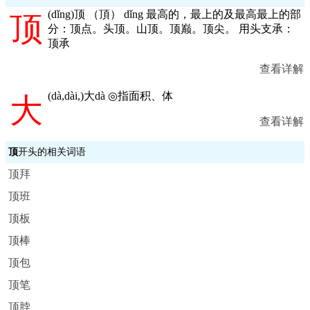
(
dǐng
)顶 （頂） dǐng 最高的，最上的及最高最上的部
顶
分：顶点。头顶。山顶。顶巅。顶尖。 用头支承：
顶承
查看详解
(
dà,dài,
)大dà ◎指面积、体
大
查看详解
顶
开头的相关词语
顶拜
顶班
顶板
顶棒
顶包
顶笔
顶脖