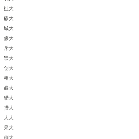
扯大
碜大
城大
侈大
斥大
崇大
创大
粗大
麤大
醋大
措大
大大
呆大
倒大