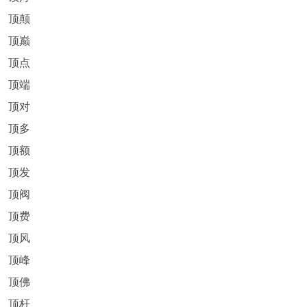
顶颠
顶巅
顶点
顶端
顶对
顶多
顶额
顶发
顶阀
顶费
顶风
顶峰
顶佛
顶杆