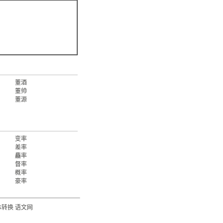
董酒
董帅
董源
变率
差率
麤率
督率
概率
豪率
体转换
语文网