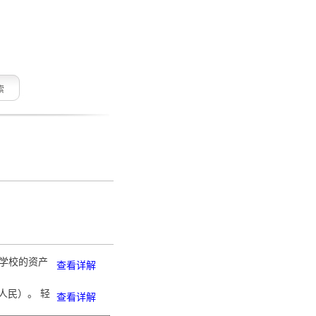
索
、学校的资产
查看详解
人民）。 轻
查看详解