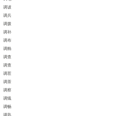
调诐
调兵
调拨
调补
调布
调舱
调查
调查
调茬
调茶
调察
调懴
调畅
调匙