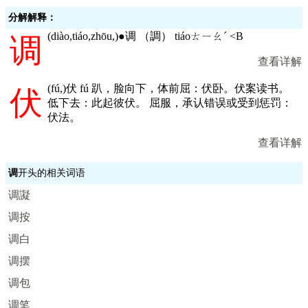
分解解释：
(
diào,tiáo,zhōu,
)●调 （調） tiáoㄊㄧㄠˊ <B
调
查看详解
(
fú,
)伏 fú 趴，脸向下，体前屈：伏卧。伏案读书。
伏
低下去：此起彼伏。 屈服，承认错误或受到惩罚：
伏法。
查看详解
调
开头的相关词语
调譺
调按
调白
调摆
调包
调笔