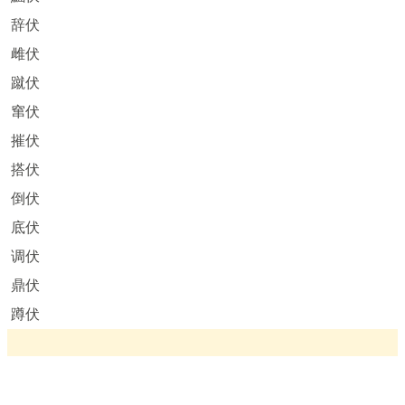
辞伏
雌伏
蹴伏
窜伏
摧伏
搭伏
倒伏
底伏
调伏
鼎伏
蹲伏