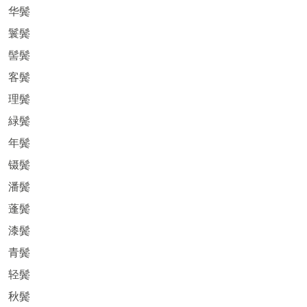
华鬓
鬟鬓
髻鬓
客鬓
理鬓
緑鬓
年鬓
镊鬓
潘鬓
蓬鬓
漆鬓
青鬓
轻鬓
秋鬓