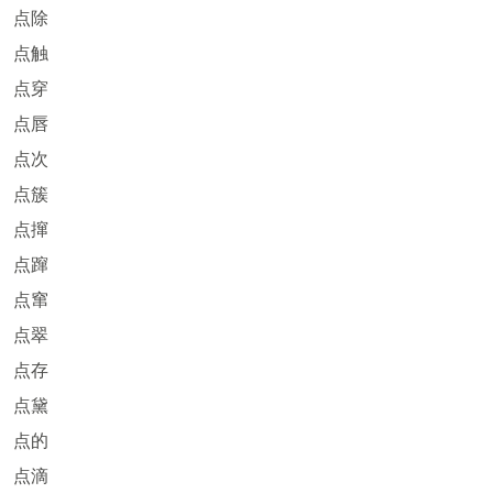
点除
点触
点穿
点唇
点次
点簇
点撺
点蹿
点窜
点翠
点存
点黛
点的
点滴