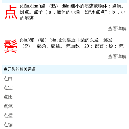
(
diǎn,diɑn,
)点 （點） diǎn 细小的痕迹或物体：点滴。
点
斑点。点子（ａ．液体的小滴，如“水点点”；ｂ．小
的痕迹
查看详解
(
bìn,
)鬓 （鬢） bìn 脸旁靠近耳朵的头发：鬓发
鬓
（f?）。鬓角。鬓丝。 笔画数：20； 部首：髟； 笔
查看详解
点
开头的相关词语
点白
点宝
点比
点笔
点璧
点编