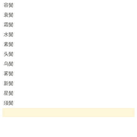
容鬓
衰鬓
霜鬓
水鬓
素鬓
头鬓
乌鬓
雾鬓
新鬓
星鬓
须鬓