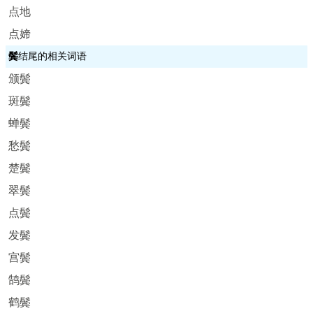
点地
点媂
鬓
结尾的相关词语
颁鬓
斑鬓
蝉鬓
愁鬓
楚鬓
翠鬓
点鬓
发鬓
宫鬓
鹄鬓
鹤鬓