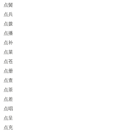
点鬓
点兵
点拨
点播
点补
点菜
点苍
点册
点查
点茶
点差
点唱
点呈
点充