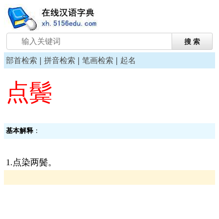
|
|
|
部首检索
拼音检索
笔画检索
起名
点鬓
基本解释
：
1.点染两鬓。