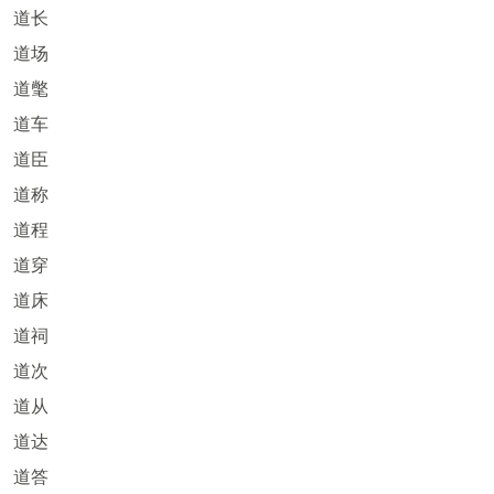
道长
道场
道氅
道车
道臣
道称
道程
道穿
道床
道祠
道次
道从
道达
道答