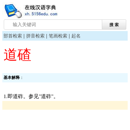
|
|
|
部首检索
拼音检索
笔画检索
起名
道碴
基本解释
：
1.即道砟。参见"道砟"。