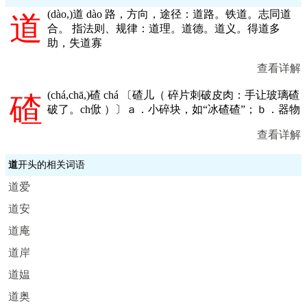
(
dào,
)道 dào 路，方向，途径：道路。铁道。志同道
道
合。 指法则、规律：道理。道德。道义。得道多
助，失道寡
查看详解
(
chá,chā,
)碴 chá 〔碴儿（ 碎片刺破皮肉：手让玻璃碴
碴
破了。ch俽 ）〕ａ．小碎块，如“冰碴碴”；ｂ．器物
查看详解
道
开头的相关词语
道爱
道安
道庵
道岸
道媪
道奥