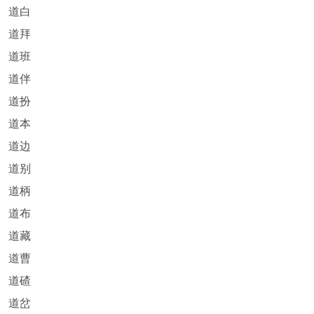
道白
道拜
道班
道伴
道扮
道本
道边
道别
道柄
道布
道藏
道曹
道碴
道岔