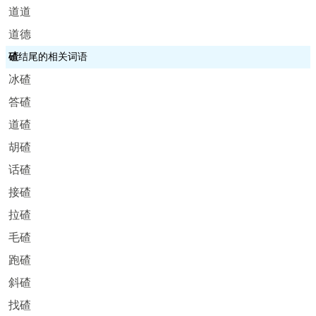
道道
道德
碴
结尾的相关词语
冰碴
答碴
道碴
胡碴
话碴
接碴
拉碴
毛碴
跑碴
斜碴
找碴