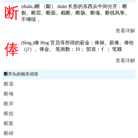
(
duàn,
)断 （斷） duàn 长形的东西从中间分开：断
断
裂。断层。断面。截断。断肠。断魂。断线风筝。
不继续，
查看详解
(
fèng,
)俸 fèng 官员等所得的薪金：俸禄。薪俸。俸给
俸
（j?）。俸金。 笔画数：10； 部首：亻； 笔顺
查看详解
断
开头的相关词语
断霭
断埯
断岸
断按
断案
断碑