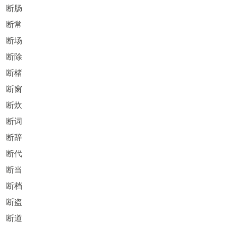
断肠
断常
断场
断除
断楮
断窗
断炊
断词
断辞
断代
断当
断档
断盗
断道