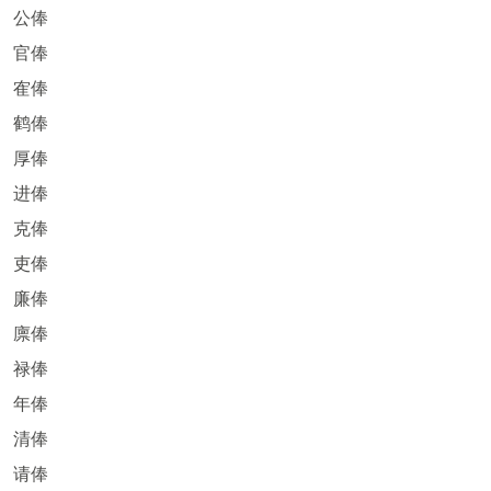
公俸
官俸
隺俸
鹤俸
厚俸
进俸
克俸
吏俸
廉俸
廪俸
禄俸
年俸
清俸
请俸