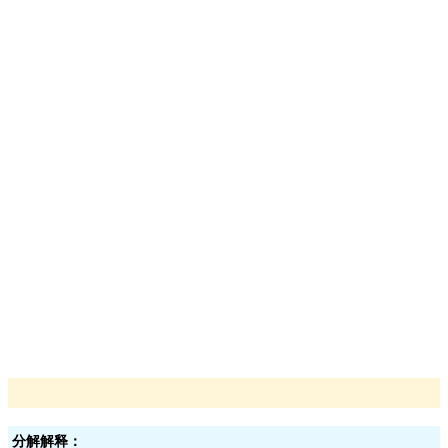
分解解释：