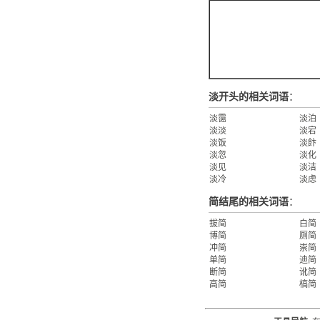
淡开头的相关词语
：
淡霭
淡泊
淡淡
淡宕
淡饭
淡飰
淡忽
淡化
淡见
淡洁
淡冷
淡虑
简结尾的相关词语
：
拔简
白简
博简
厕简
冲简
崇简
单简
迪简
断简
讹简
高简
槁简