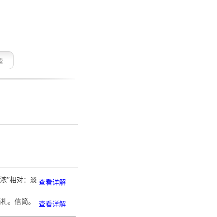
索
“浓”相对：淡
查看详解
简札。信简。
查看详解