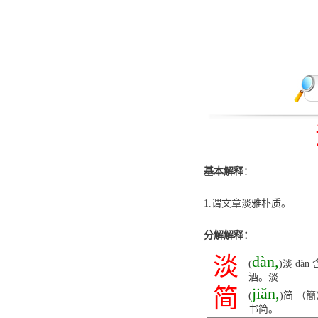
基本解释
：
1.谓文章淡雅朴质。
分解解释：
淡
dàn,
(
)淡 d
酒。淡
简
jiǎn,
(
)简 （
书简。