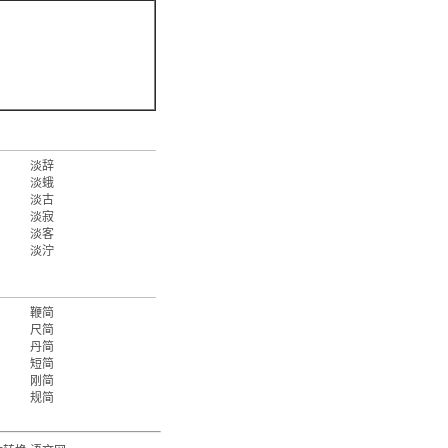
淡辞
淡蛾
淡古
淡寂
淡客
淡泞
鞭简
尺简
丹简
短简
刚简
规简