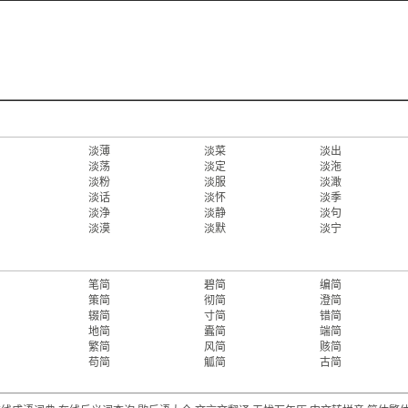
淡薄
淡菜
淡出
淡荡
淡定
淡沲
淡粉
淡服
淡澉
淡话
淡怀
淡季
淡浄
淡静
淡句
淡漠
淡默
淡宁
笔简
碧简
编简
策简
彻简
澄简
辍简
寸简
错简
地简
蠹简
端简
繁简
风简
赅简
苟简
觚简
古简