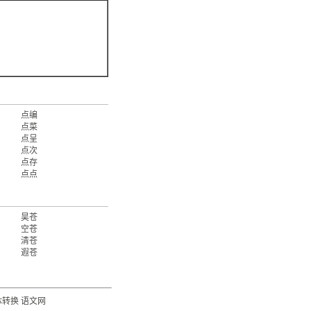
点编
点菜
点呈
点次
点存
点点
昊苍
空苍
清苍
遐苍
体转换
语文网