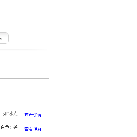
索
，如“水点
查看详解
灰白色：苍
查看详解