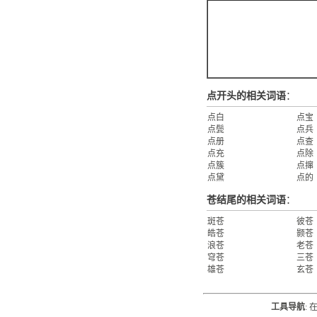
点开头的相关词语
：
点白
点宝
点鬓
点兵
点册
点查
点充
点除
点簇
点撺
点黛
点的
苍结尾的相关词语
：
斑苍
彼苍
皓苍
颢苍
浪苍
老苍
穹苍
三苍
雄苍
玄苍
工具导航
: