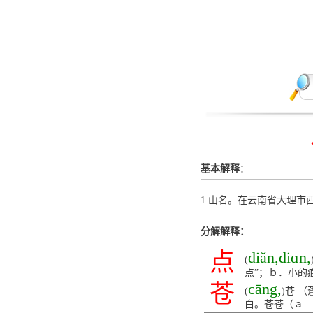
基本解释
：
1.山名。在云南省大理市
分解解释：
点
diǎn,diɑn,
(
点”；ｂ．小的
苍
cāng,
(
)苍 
白。苍苍（ａ