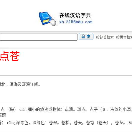
按部首检索
按拼音检
点苍
西北﹑洱海及漾濞江间。
)点 （點） diǎn 细小的痕迹或物体：点滴。斑点。点子（ａ．液体的小滴
痕迹
（蒼） cāng 深青色，深绿色：苍翠。苍松。苍天。苍穹（苍天）。苍龙。 