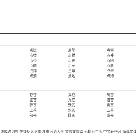
点比
点笔
点璧
点拨
点播
点补
点茶
点差
点唱
点触
点穿
点唇
点蹿
点窜
点翠
点滴
点地
点媂
苍苍
浮苍
鹄苍
坚苍
九苍
沮苍
莽苍
默苍
青苍
上苍
水苍
五苍
郁苍
圆苍
重苍
在线成语词典
在线反义词查询
歇后语大全
文言文翻译
无忧万年历
中文转拼音
简体繁