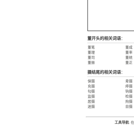
董开头的相关词语
：
董笔
董成
董理
董率
董司
董统
董振
董正
摄结尾的相关词语
：
保摄
卑摄
充摄
瘁摄
勾摄
钩摄
监摄
检摄
居摄
拘摄
迷摄
目摄
工具导航
: