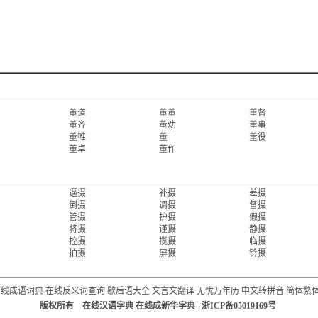
董道
董董
董督
董齐
董劝
董事
董帷
董一
董役
董卓
董作
逼摄
补摄
差摄
倒摄
调摄
督摄
管摄
护摄
假摄
将摄
谨摄
静摄
控摄
揽摄
临摄
拍摄
屏摄
钤摄
在线成语词典
在线反义词查询
歇后语大全
文言文翻译
无忧万年历
中文转拼音
简体繁
版权所有 在线汉语字典 在线成新华字典 浙ICP备05019169号