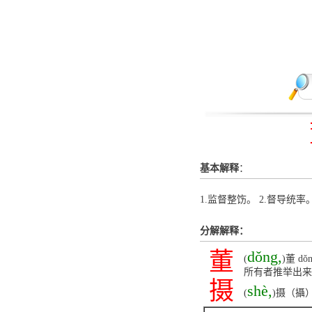
基本解释
：
1.监督整饬。 2.督导统率
分解解释：
董
dǒng,
(
)董 
所有者推举出来
摄
shè,
(
)摄（攝