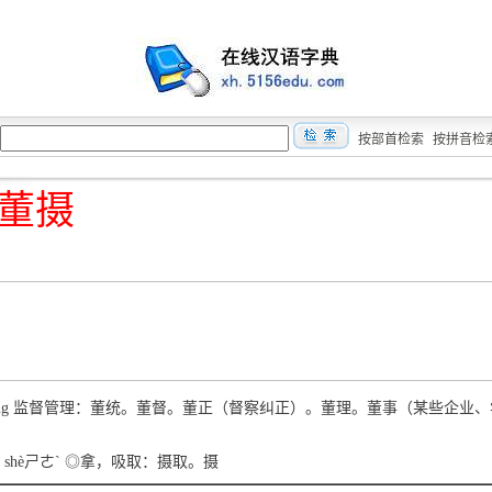
按部首检索
按拼音检
董摄
。
dǒng 监督管理：董统。董督。董正（督察纠正）。董理。董事（某些企业
）shèㄕㄜˋ ◎拿，吸取：摄取。摄