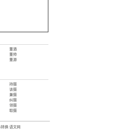
董酒
董帅
董源
持摄
该摄
兼摄
纠摄
领摄
取摄
体转换
语文网