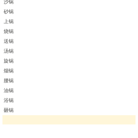
沙锅
砂锅
上锅
烧锅
送锅
汤锅
旋锅
烟锅
腰锅
油锅
浴锅
砸锅