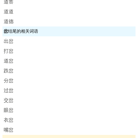
道答
道道
道德
岔
结尾的相关词语
出岔
打岔
道岔
跌岔
分岔
过岔
交岔
眼岔
衣岔
嘴岔