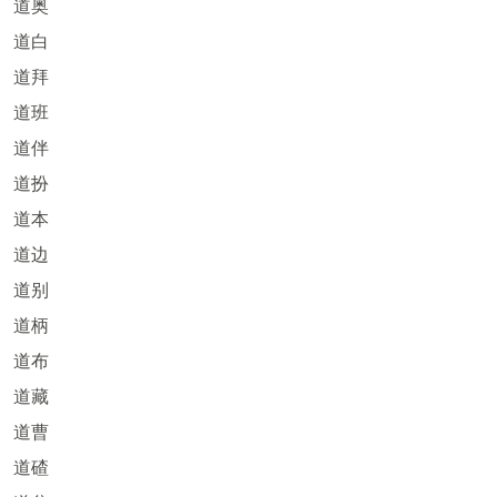
道奥
道白
道拜
道班
道伴
道扮
道本
道边
道别
道柄
道布
道藏
道曹
道碴