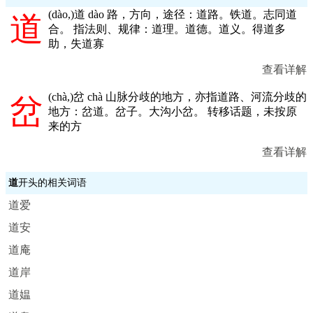
(
dào,
)道 dào 路，方向，途径：道路。铁道。志同道
道
合。 指法则、规律：道理。道德。道义。得道多
助，失道寡
查看详解
(
chà,
)岔 chà 山脉分歧的地方，亦指道路、河流分歧的
岔
地方：岔道。岔子。大沟小岔。 转移话题，未按原
来的方
查看详解
道
开头的相关词语
道爱
道安
道庵
道岸
道媪