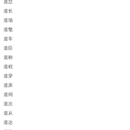
道岔
道长
道场
道氅
道车
道臣
道称
道程
道穿
道床
道祠
道次
道从
道达