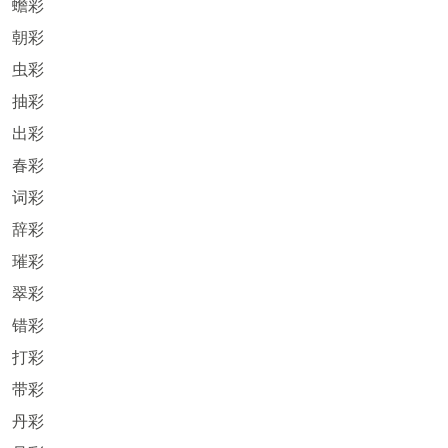
蟾彩
朝彩
虫彩
抽彩
出彩
春彩
词彩
辞彩
璀彩
翠彩
错彩
打彩
带彩
丹彩