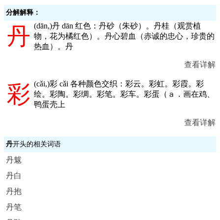
分解解释：
(
dān,
)丹 dān 红色：丹砂（朱砂）。丹桂（观赏植
丹
物，花为橘红色）。丹心碧血（赤诚的忠心，珍贵的
热血）。丹
查看详解
(
cǎi,
)彩 cǎi 各种颜色交织：彩云。彩虹。彩霞。彩
彩
绘。彩陶。彩绸。彩笔。彩车。彩蛋（ａ．画在鸡、
鸭蛋壳上
查看详解
丹
开头的相关词语
丹魃
丹白
丹抱
丹笔