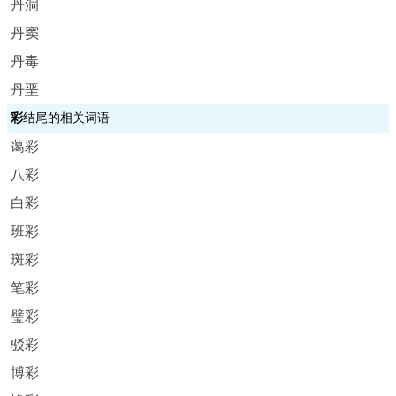
丹洞
丹窦
丹毒
丹垩
彩
结尾的相关词语
蔼彩
八彩
白彩
班彩
斑彩
笔彩
璧彩
驳彩
博彩