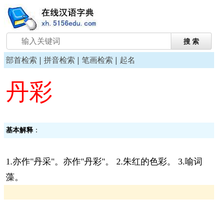
|
|
|
部首检索
拼音检索
笔画检索
起名
丹彩
基本解释
：
1.亦作"丹采"。亦作"丹彩"。 2.朱红的色彩。 3.喻词
藻。