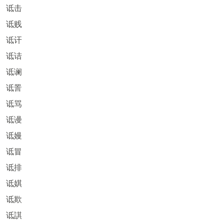
诋击
诋贱
诋讦
诋诘
诋谰
诋詈
诋骂
诋谩
诋嫚
诋冒
诋排
诋娸
诋欺
诋諆