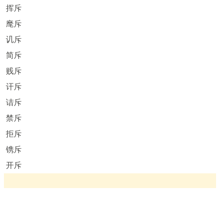
挥斥
麾斥
讥斥
简斥
贱斥
讦斥
诘斥
禁斥
拒斥
镌斥
开斥