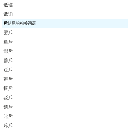
诋谯
诋诮
斥
结尾的相关词语
罢斥
逼斥
鄙斥
辟斥
贬斥
辩斥
摈斥
驳斥
猜斥
叱斥
斥斥