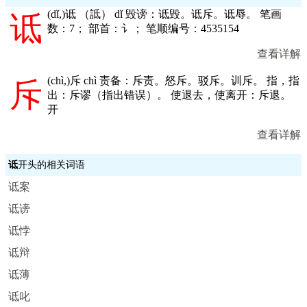
(
dǐ,
)诋 （詆） dǐ 毁谤：诋毁。诋斥。诋辱。 笔画
诋
数：7； 部首：讠； 笔顺编号：4535154
查看详解
(
chì,
)斥 chì 责备：斥责。怒斥。驳斥。训斥。 指，指
斥
出：斥谬（指出错误）。 使退去，使离开：斥退。
开
查看详解
诋
开头的相关词语
诋案
诋谤
诋悖
诋辩
诋薄
诋叱