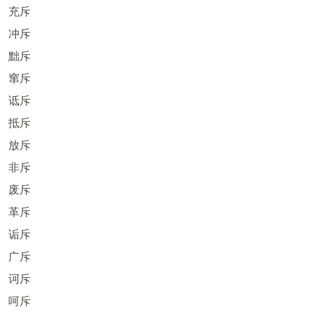
充斥
冲斥
黜斥
窜斥
诋斥
抵斥
放斥
非斥
废斥
革斥
诟斥
广斥
诃斥
呵斥