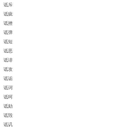
诋斥
诋疵
诋挫
诋弹
诋短
诋恶
诋诽
诋攻
诋诟
诋诃
诋呵
诋劾
诋毁
诋讥