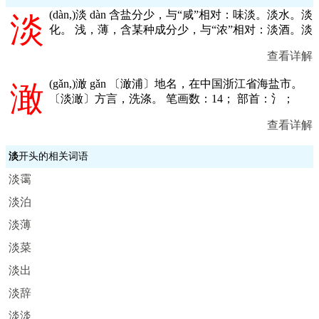
(
dàn,
)淡 dàn 含盐分少，与“咸”相对：味淡。淡水。淡
淡
化。 浅，薄，含某种成分少，与“浓”相对：淡酒。淡
查看详解
(
gǎn,
)澉 gǎn 〔澉浦〕地名，在中国浙江省海盐市。
澉
〔淡澉〕方言，洗涤。 笔画数：14； 部首：氵；
查看详解
淡
开头的相关词语
淡霭
淡泊
淡薄
淡菜
淡出
淡辞
淡淡