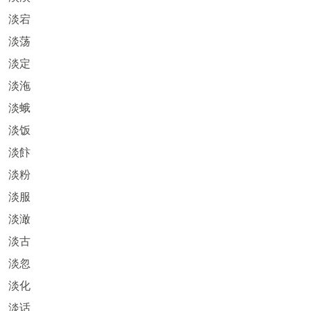
淡宕
淡荡
淡定
淡沲
淡蛾
淡饭
淡飰
淡粉
淡服
淡澉
淡古
淡忽
淡化
淡话