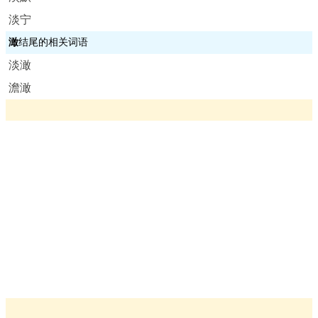
淡宁
澉
结尾的相关词语
淡澉
澹澉