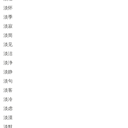
淡怀
淡季
淡寂
淡简
淡见
淡洁
淡浄
淡静
淡句
淡客
淡冷
淡虑
淡漠
淡默