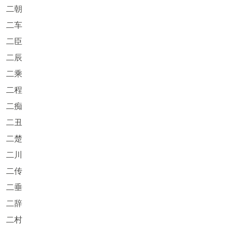
二朝
二车
二臣
二辰
二乘
二程
二痴
二丑
二楚
二川
二传
二垂
二辞
二村