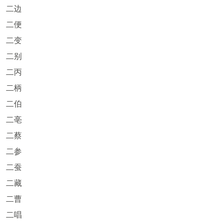
二边
二便
二变
二别
二丙
二柄
二伯
二亳
二蔡
二参
二蚕
二藏
二曹
二唱