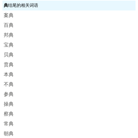
典
结尾的相关词语
案典
百典
邦典
宝典
贝典
贲典
本典
不典
参典
操典
察典
常典
朝典