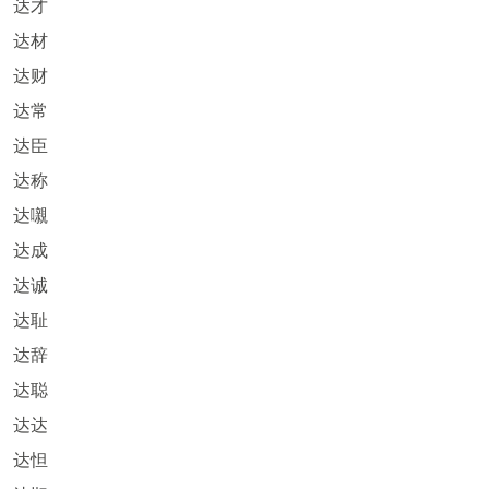
达才
达材
达财
达常
达臣
达称
达嚫
达成
达诚
达耻
达辞
达聪
达达
达怛