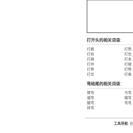
打开头的相关词语
：
打捱
打熬
打扮
打包
打褙
打本
打并
打啵
打参
打惨
打岔
打差
弯结尾的相关词语
：
臂弯
弓弯
遛弯
蹓弯
腿弯
弯弯
转弯
工具导航
: