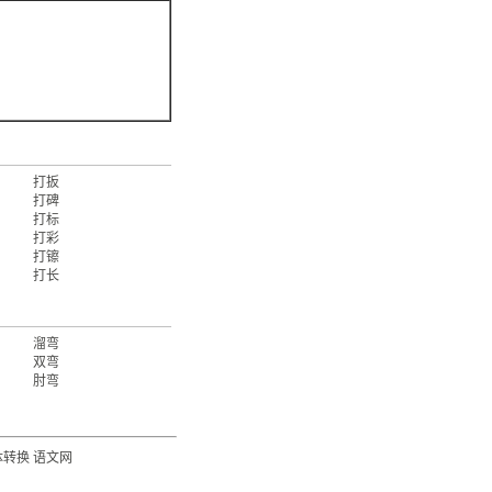
打扳
打碑
打标
打彩
打镲
打长
溜弯
双弯
肘弯
体转换
语文网