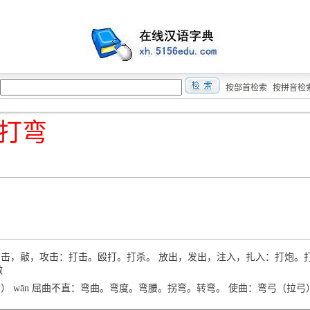
按部首检索
按拼音检
打弯
dǎ 击，敲，攻击：打击。殴打。打杀。 放出，发出，注入，扎入：打炮。
做
彎） wān 屈曲不直：弯曲。弯度。弯腰。拐弯。转弯。 使曲：弯弓（拉弓）