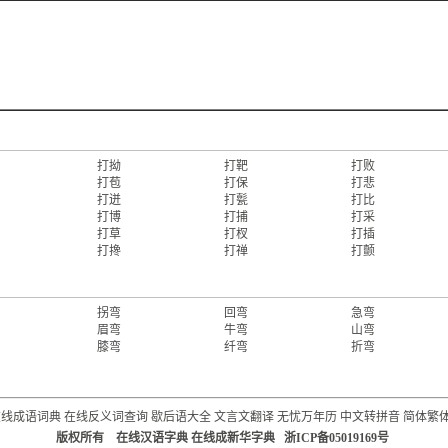
打拗
打靶
打败
打苞
打保
打悲
打迸
打甏
打比
打博
打捕
打采
打草
打杈
打插
打搀
打禅
打颤
拐弯
回弯
急弯
眉弯
牛弯
山弯
膝弯
纤弯
折弯
在线成语词典
在线反义词查询
歇后语大全
文言文翻译
无忧万年历
中文转拼音
简体繁
版权所有 在线汉语字典 在线成新华字典 浙ICP备05019169号