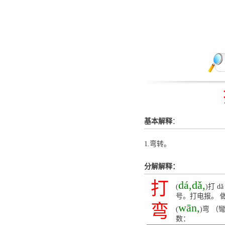
基本解释
：
1.弯转。
分解解释：
打
dá,dǎ,
(
)打 
号。打电报。 
弯
wān,
(
)弯 （
数：