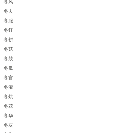
冬风
冬夫
冬服
冬釭
冬耕
冬菇
冬鼓
冬瓜
冬官
冬灌
冬烘
冬花
冬华
冬灰