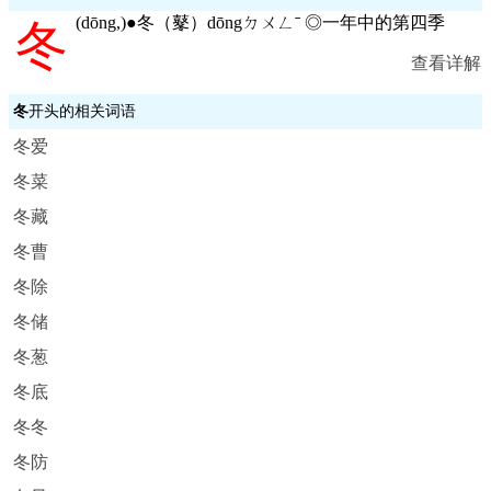
(
dōng,
)●冬（鼕）dōngㄉㄨㄥˉ ◎一年中的第四季
冬
查看详解
冬
开头的相关词语
冬爱
冬菜
冬藏
冬曹
冬除
冬储
冬葱
冬底
冬冬
冬防