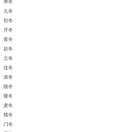
季冬
九冬
拒冬
开冬
客冬
款冬
立冬
连冬
凌冬
陵冬
隆冬
麦冬
猫冬
门冬