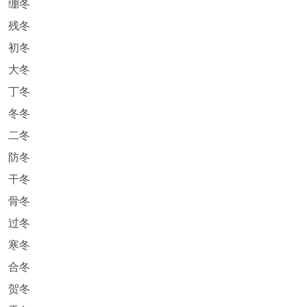
绷冬
残冬
初冬
大冬
丁冬
冬冬
二冬
防冬
干冬
骨冬
过冬
寒冬
合冬
贺冬