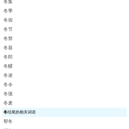
冬集
冬季
冬假
冬节
冬禁
冬葵
冬郎
冬醪
冬凌
冬令
冬珑
冬麦
冬
结尾的相关词语
帮冬