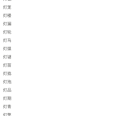
灯笼
灯楼
灯漏
灯轮
灯马
灯煤
灯谜
灯苗
灯捻
灯泡
灯品
灯期
灯青
灯檠