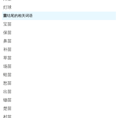
灯球
苗
结尾的相关词语
宝苗
保苗
鼻苗
补苗
草苗
场苗
蛏苗
愁苗
出苗
锄苗
楚苗
村苗