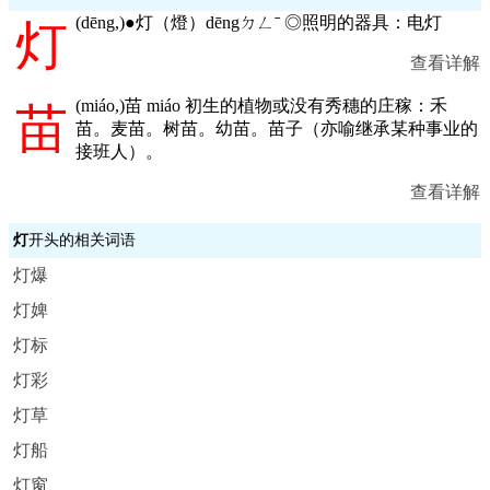
(
dēng,
)●灯（燈）dēngㄉㄥˉ ◎照明的器具：电灯
灯
查看详解
(
miáo,
)苗 miáo 初生的植物或没有秀穗的庄稼：禾
苗
苗。麦苗。树苗。幼苗。苗子（亦喻继承某种事业的
接班人）。
查看详解
灯
开头的相关词语
灯爆
灯婢
灯标
灯彩
灯草
灯船
灯窗