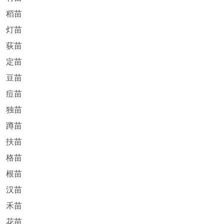
稻苗
灯苗
荻苗
定苗
豆苗
痘苗
独苗
蹲苗
扶苗
格苗
根苗
汉苗
禾苗
花苗