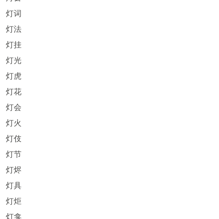
灯词
灯法
灯挂
灯光
灯虎
灯花
灯会
灯火
灯伎
灯节
灯烬
灯具
灯炬
灯龛