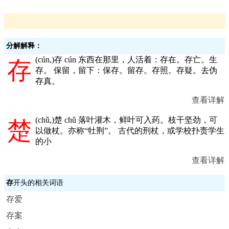
分解解释：
(
cún,
)存 cún 东西在那里，人活着：存在。存亡。生
存
存。 保留，留下：保存。留存。存照。存疑。去伪
存真。
查看详解
(
chǔ,
)楚 chǔ 落叶灌木，鲜叶可入药。枝干坚劲，可
楚
以做杖。亦称“牡荆”。 古代的刑杖，或学校扑责学生
的小
查看详解
存
开头的相关词语
存爱
存案