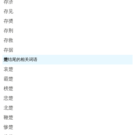
存济
存见
存奬
存荆
存救
存据
楚
结尾的相关词语
哀楚
霸楚
榜楚
悲楚
北楚
鞭楚
惨楚