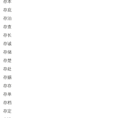
存本
存庇
存泊
存查
存长
存诚
存储
存楚
存处
存赐
存存
存单
存档
存定