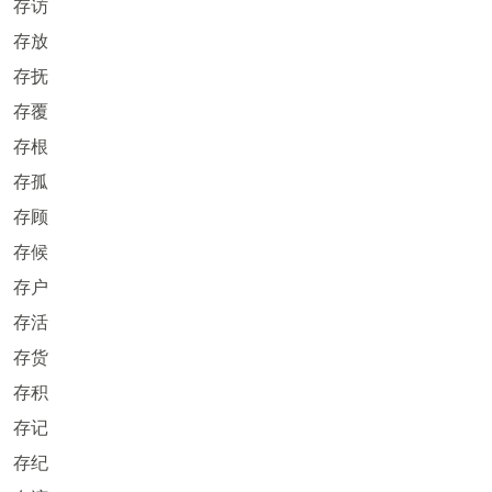
存访
存放
存抚
存覆
存根
存孤
存顾
存候
存户
存活
存货
存积
存记
存纪