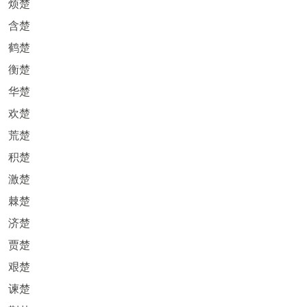
烦楚
含楚
鹤楚
衡楚
华楚
欢楚
荒楚
积楚
激楚
棘楚
济楚
贾楚
艰楚
谏楚