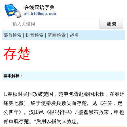
|
|
|
部首检索
拼音检索
笔画检索
起名
存楚
基本解释
：
1.春秋时吴国攻破楚国，楚申包胥赴秦国求救，在秦廷
痛哭七撽]，终于使秦发兵败吴而存楚。见《左传．定
公四年》。汉田邑《报冯衍书》:"墨翟累茧救宋，申包
胥重胝存楚。"后用以指为国效忠。