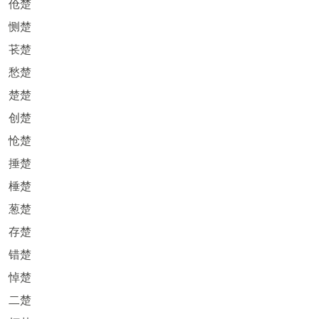
伧楚
恻楚
苌楚
愁楚
楚楚
创楚
怆楚
捶楚
棰楚
葱楚
存楚
错楚
悼楚
二楚