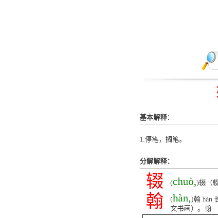
基本解释
：
1.停笔，搁笔。
分解解释：
辍
chuò,
(
)辍（
翰
hàn,
(
)翰 h
文书画）。翰