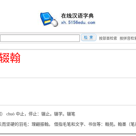
按部首检索
按拼音检
辍翰
輟） chuò 中止，停止：辍止。辍学。辍笔
àn 长而坚硬的羽毛：理翩振翰。 借指毛笔和文字、书信等：翰苑。翰墨（