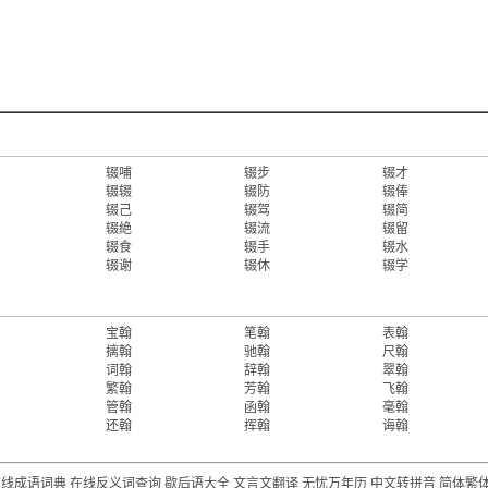
辍哺
辍步
辍才
辍辍
辍防
辍俸
辍己
辍驾
辍简
辍絶
辍流
辍留
辍食
辍手
辍水
辍谢
辍休
辍学
宝翰
笔翰
表翰
摛翰
驰翰
尺翰
词翰
辞翰
翠翰
繁翰
芳翰
飞翰
管翰
函翰
毫翰
还翰
挥翰
诲翰
在线成语词典
在线反义词查询
歇后语大全
文言文翻译
无忧万年历
中文转拼音
简体繁