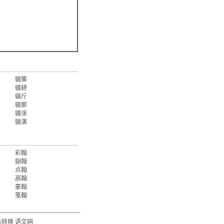
辍策
辍耕
辍斤
辍那
辍涂
辍演
彩翰
翅翰
点翰
高翰
豪翰
笺翰
体转换
语文网