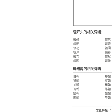
辍开头的相关词语
：
辍硋
辍笔
辍朝
辍舂
辍功
辍阂
辍津
辍卷
辍弃
辍然
辍围
辍味
翰结尾的相关词语
：
白翰
邦翰
操翰
宸翰
抽翰
楮翰
调翰
藩翰
觚翰
鼓翰
翮翰
华翰
工具导航
: