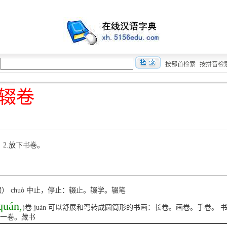
按部首检索
按拼音检
辍卷
 2.放下书卷。
輟） chuò 中止，停止：辍止。辍学。辍笔
quán,
)卷 juàn 可以舒展和弯转成圆筒形的书画：长卷。画卷。手卷。 
一卷。藏书