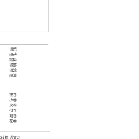
辍策
辍耕
辍简
辍那
辍涂
辍演
被卷
拆卷
次卷
倒卷
翻卷
花卷
体转换
语文网