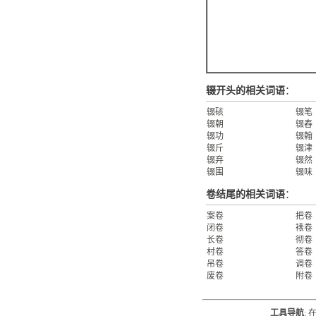
辍开头的相关词语
：
辍硋
辍笔
辍朝
辍舂
辍功
辍翰
辍斤
辍津
辍弃
辍然
辍围
辍味
卷结尾的相关词语
：
案卷
把卷
闭卷
裱卷
长卷
彻卷
村卷
答卷
吊卷
调卷
废卷
附卷
工具导航
: