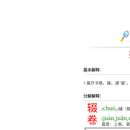
基本解释
：
1.展开书卷。辍，通"缀"。
分解解释：
辍
chuò,
(
)辍（
卷
juàn,juǎn,
(
篇章：上卷。第