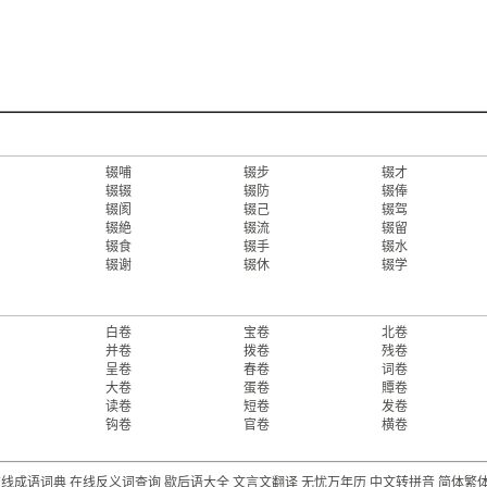
辍哺
辍步
辍才
辍辍
辍防
辍俸
辍阂
辍己
辍驾
辍絶
辍流
辍留
辍食
辍手
辍水
辍谢
辍休
辍学
白卷
宝卷
北卷
并卷
拨卷
残卷
呈卷
春卷
词卷
大卷
蛋卷
贉卷
读卷
短卷
发卷
钩卷
官卷
横卷
在线成语词典
在线反义词查询
歇后语大全
文言文翻译
无忧万年历
中文转拼音
简体繁