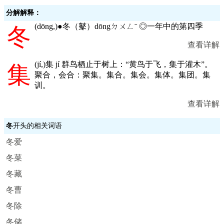
分解解释：
(
dōng,
)●冬（鼕）dōngㄉㄨㄥˉ ◎一年中的第四季
冬
查看详解
(
jí,
)集 jí 群鸟栖止于树上：“黄鸟于飞，集于灌木”。
集
聚合，会合：聚集。集合。集会。集体。集团。集
训。
查看详解
冬
开头的相关词语
冬爱
冬菜
冬藏
冬曹
冬除
冬储