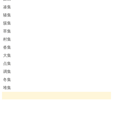
凑集
辏集
簇集
萃集
村集
沓集
大集
点集
调集
冬集
堆集