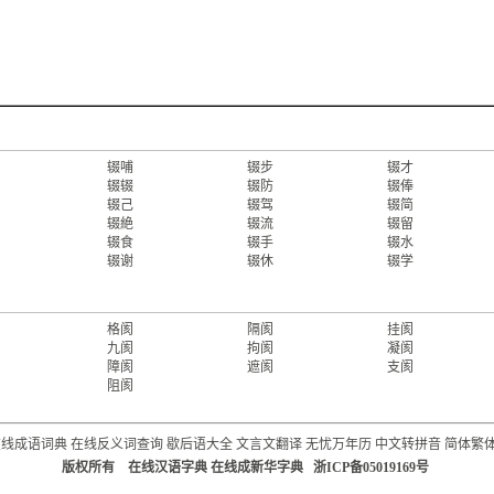
辍哺
辍步
辍才
辍辍
辍防
辍俸
辍己
辍驾
辍简
辍絶
辍流
辍留
辍食
辍手
辍水
辍谢
辍休
辍学
格阂
隔阂
挂阂
九阂
拘阂
凝阂
障阂
遮阂
支阂
阻阂
在线成语词典
在线反义词查询
歇后语大全
文言文翻译
无忧万年历
中文转拼音
简体繁
版权所有 在线汉语字典 在线成新华字典 浙ICP备05019169号