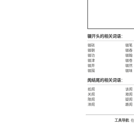
辍开头的相关词语
：
辍硋
辍笔
辍朝
辍舂
辍功
辍翰
辍津
辍卷
辍弃
辍然
辍围
辍味
阂结尾的相关词语
：
抵阂
该阂
关阂
艰阂
限阂
疑阂
滞阂
踬阂
工具导航
: