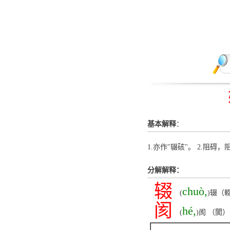
基本解释
：
1.亦作"辍硋"。 2.阻碍，
分解解释：
辍
chuò,
(
)辍（
阂
hé,
(
)阂 （閡）