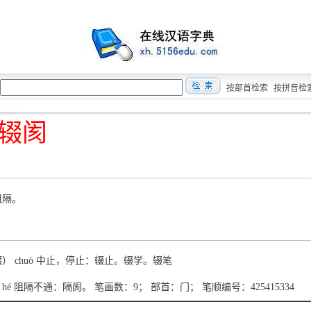
按部首检索
按拼音检
辍阂
阻隔。
輟） chuò 中止，停止：辍止。辍学。辍笔
 hé 阻隔不通：隔阂。 笔画数：9； 部首：门； 笔顺编号：425415334