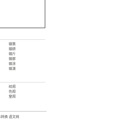
辍策
辍耕
辍斤
辍那
辍涂
辍演
絓阂
伤阂
窒阂
体转换
语文网