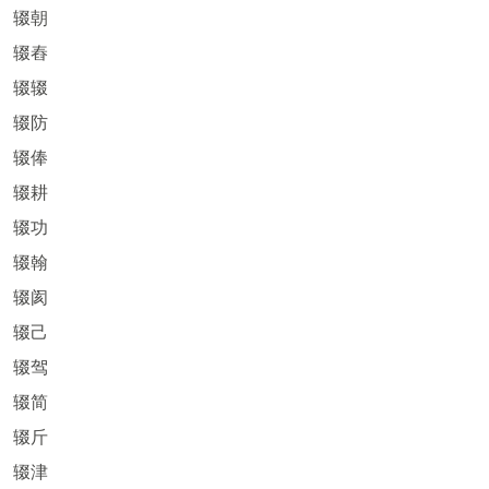
辍朝
辍舂
辍辍
辍防
辍俸
辍耕
辍功
辍翰
辍阂
辍己
辍驾
辍简
辍斤
辍津