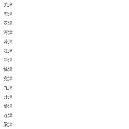
关津
海津
汉津
河津
棘津
江津
津津
惊津
竞津
九津
开津
狼津
连津
梁津