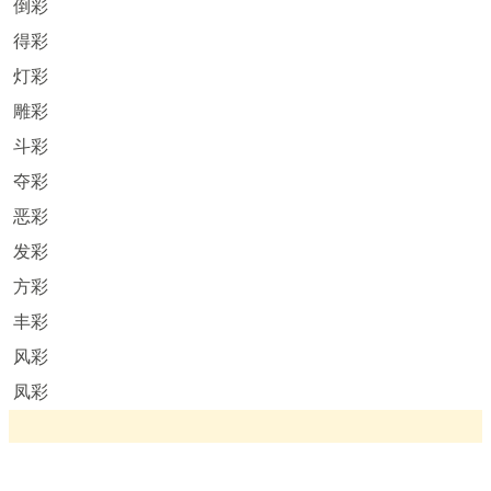
倒彩
得彩
灯彩
雕彩
斗彩
夺彩
恶彩
发彩
方彩
丰彩
风彩
凤彩