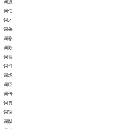
词波
词伯
词才
词采
词彩
词惭
词曹
词忏
词场
词臣
词传
词典
词调
词牒