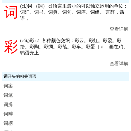
(
cí,
)词 （詞） cí 语言里最小的可以独立运用的单位：
词
词汇。词书。词典。词句。词序。词组。 言辞，话
语，
查看详解
(
cǎi,
)彩 cǎi 各种颜色交织：彩云。彩虹。彩霞。彩
彩
绘。彩陶。彩绸。彩笔。彩车。彩蛋（ａ．画在鸡、
鸭蛋壳上
查看详解
词
开头的相关词语
词案
词笔
词辨
词辩
词柄