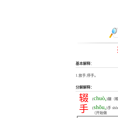
基本解释
：
1.放手;停手。
分解解释：
辍
chuò,
(
)辍（
手
shǒu,
(
)手 
（开始做