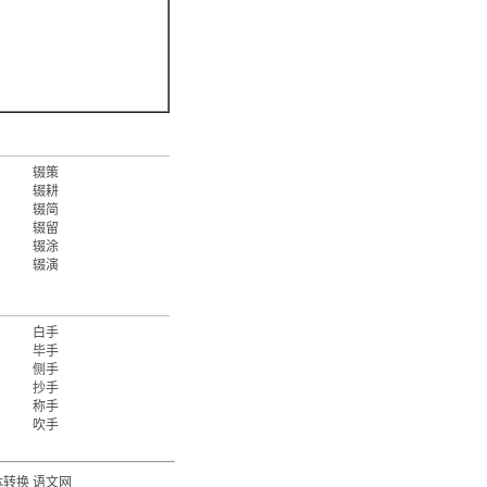
辍策
辍耕
辍简
辍留
辍涂
辍演
白手
毕手
侧手
抄手
称手
吹手
体转换
语文网