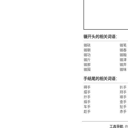
辍开头的相关词语
：
辍硋
辍笔
辍朝
辍舂
辍功
辍翰
辍斤
辍津
辍那
辍弃
辍围
辍味
手结尾的相关词语
：
碍手
扒手
摆手
拜手
抃手
裱手
插手
查手
车手
扯手
趁手
赤手
工具导航
: