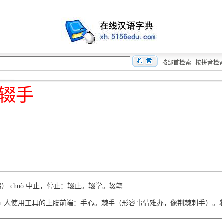
按部首检索
按拼音检
辍手
輟） chuò 中止，停止：辍止。辍学。辍笔
shǒu 人使用工具的上肢前端：手心。棘手（形容事情难办，像荆棘刺手）。着