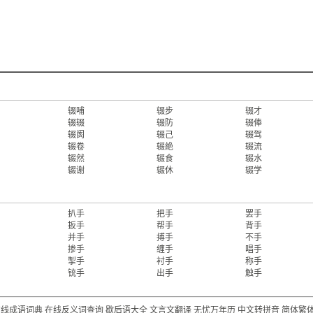
辍哺
辍步
辍才
辍辍
辍防
辍俸
辍阂
辍己
辍驾
辍卷
辍絶
辍流
辍然
辍食
辍水
辍谢
辍休
辍学
扒手
把手
罢手
扳手
帮手
背手
并手
搏手
不手
掺手
缠手
唱手
掣手
衬手
称手
铳手
出手
触手
在线成语词典
在线反义词查询
歇后语大全
文言文翻译
无忧万年历
中文转拼音
简体繁