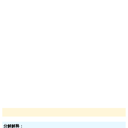
分解解释：