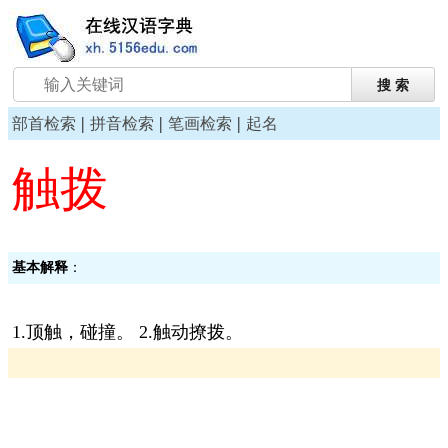
|
|
|
部首检索
拼音检索
笔画检索
起名
触拨
基本解释
：
1.顶触，碰撞。 2.触动撩拨。