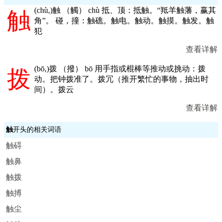
(
chù,
)触 （觸） chù 抵、顶：抵触。“羝羊触藩，赢其
触
角”。 碰，撞：触礁。触电。触动。触摸。触发。触
犯
查看详解
(
bō,
)拨 （撥） bō 用手指或棍棒等推动或挑动：拨
拨
动。把钟拨准了。拨冗（推开繁忙的事物，抽出时
间）。拨云
查看详解
触
开头的相关词语
触碍
触鼻
触拨
触搏
触尘