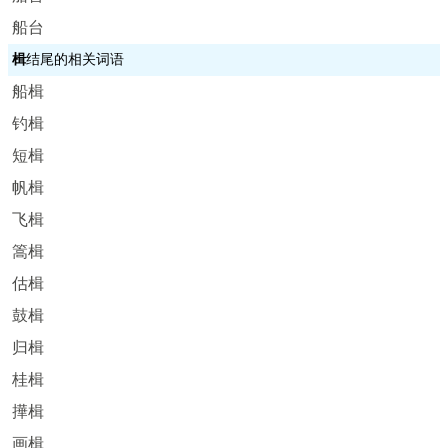
船台
楫
结尾的相关词语
船楫
钓楫
短楫
帆楫
飞楫
篙楫
估楫
鼓楫
归楫
桂楫
撶楫
画楫