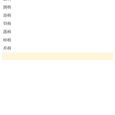
拥楫
游楫
羽楫
愿楫
棹楫
舟楫