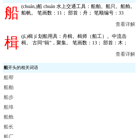
(
chuán,
)船 chuán 水上交通工具：船舶。船只。船舱。
船
船帆。 笔画数：11； 部首：舟； 笔顺编号：33
查看详解
(
jí,
)楫 jí 划船用具：舟楫。楫师（船工）。中流击
楫
楫。 古同“辑”，聚集。 笔画数：13； 部首：木；
查看详解
船
开头的相关词语
船帮
船舶
船步
船埠
船舱
船长
船厂