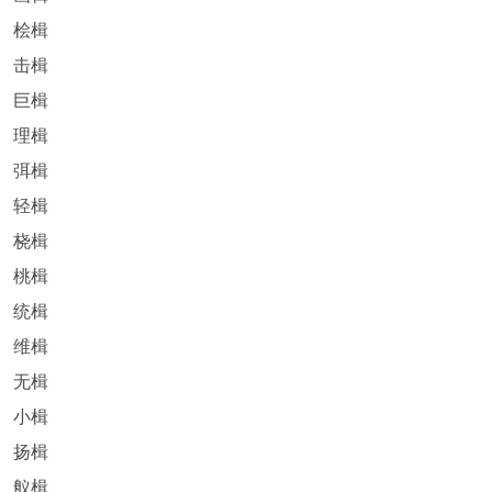
桧楫
击楫
巨楫
理楫
弭楫
轻楫
桡楫
桃楫
统楫
维楫
无楫
小楫
扬楫
舣楫