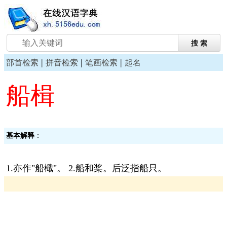
|
|
|
部首检索
拼音检索
笔画检索
起名
船楫
基本解释
：
1.亦作"船檝"。 2.船和桨。后泛指船只。