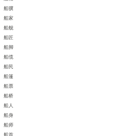
船骥
船家
船舰
船匠
船脚
船缆
船民
船篷
船票
船桥
船人
船身
船师
船首