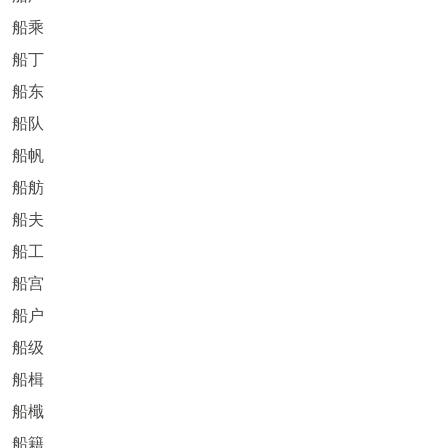
船乘
船丁
船东
船队
船帆
船舫
船夫
船工
船宫
船户
船级
船楫
船檝
船籍