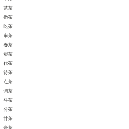
茶茶
撤茶
吃茶
串茶
春茶
龊茶
代茶
待茶
点茶
调茶
斗茶
分茶
甘茶
膏茶