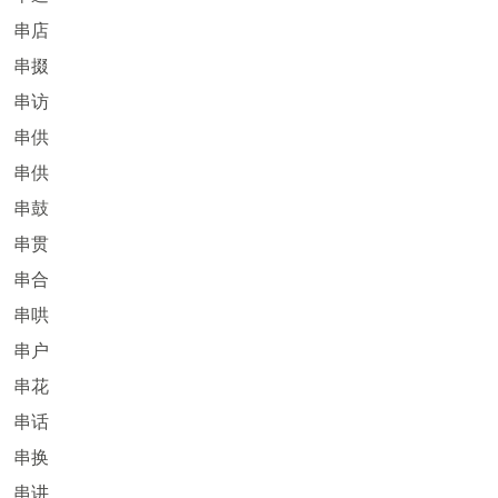
串店
串掇
串访
串供
串供
串鼓
串贯
串合
串哄
串户
串花
串话
串换
串讲