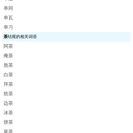
串同
串瓦
串习
茶
结尾的相关词语
阿茶
痷茶
熬茶
白茶
拜茶
焙茶
边茶
冰茶
饼茶
草茶