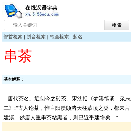
|
|
|
部首检索
拼音检索
笔画检索
起名
串茶
基本解释
：
1.唐代茶名。近似今之砖茶。宋沈括《梦溪笔谈．杂志
二》:"古人论茶，惟言阳羡顾渚天柱蒙顶之类，都未言
建溪。然唐人重串茶粘黑者，则已近乎建饼矣。"