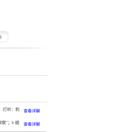
索
探，打听：刺
查看详解
察”；b.细
查看详解