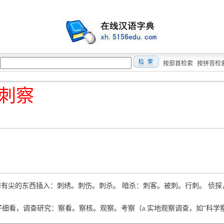
按部首检索
按拼音检
刺察
cì 用有尖的东西插入：刺绣。刺伤。刺杀。 暗杀：刺客。被刺。行刺。 侦
há 仔细看，调查研究：察看。察核。观察。考察（a.实地观察调查，如“科学察