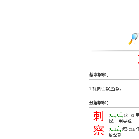
基本解释
：
1.探伺侦察;监察。
分解解释：
刺
cì,cī,
(
)刺 
探。 用尖锐
察
chá,
(
)察 c
致深刻