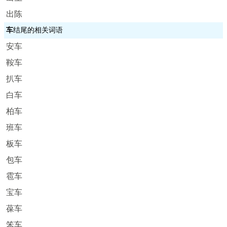
出陈
车
结尾的相关词语
安车
鞍车
扒车
白车
柏车
班车
板车
包车
雹车
宝车
葆车
笨车