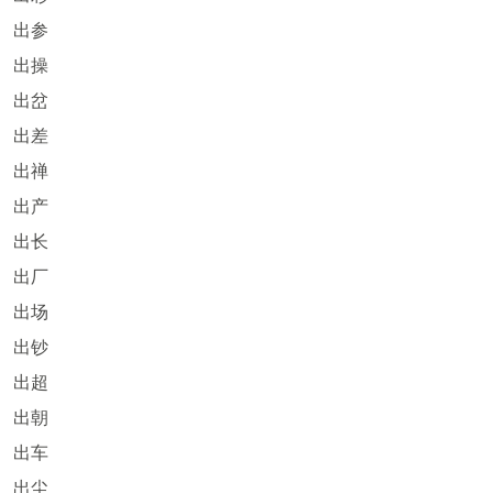
出参
出操
出岔
出差
出禅
出产
出长
出厂
出场
出钞
出超
出朝
出车
出尘