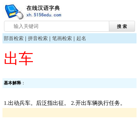
|
|
|
部首检索
拼音检索
笔画检索
起名
出车
基本解释
：
1.出动兵车。后泛指出征。 2.开出车辆执行任务。